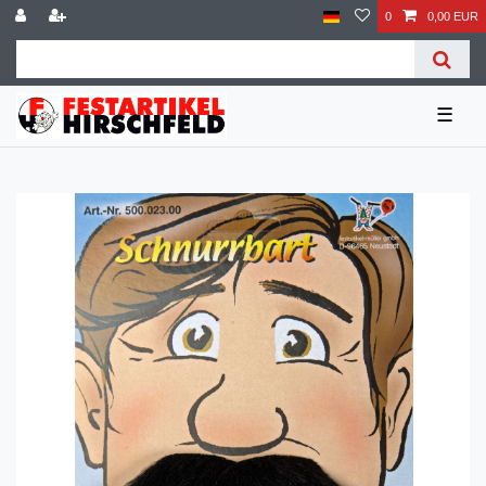
0
0,00 EUR
☰