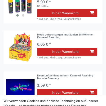
5,99 € *
83
Milliliter
In den Warenkorb
*
inkl. ges. MwSt.
zzgl.
Versandkosten
Motiv Luftschlangen imprägniert 18 Röllchen
Karneval Fasching
0,65 € *
In den Warenkorb
*
inkl. ges. MwSt.
zzgl.
Versandkosten
Neon Luftschlangen bunt Karneval Fasching
Made in Germany
1,59 € *
In den Warenkorb
*
inkl. ges. MwSt.
zzgl.
Versandkosten
Wir verwenden Cookies und ähnliche Technologien auf unserer
Website und verarbeiten personenbezogene Daten von