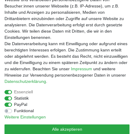
Besucher:innen unserer Webseite (z.B. IP-Adresse), um z.B.
Inhalte und Anzeigen zu personalisieren, Medien von
Drittanbietern einzubinden oder Zugriffe auf unsere Website zu
Shop
analysieren. Die Datenverarbeitung erfolgt erst durch gesetzte
Cookies. Wir teilen diese Daten mit Dritten, die wir in den
Zahlungs- und Versandbedingungen
Einstellungen benennen.
Warenkorb
Die Datenverarbeitung kann mit Einwilligung oder aufgrund eines
Kasse
berechtigten Interesses erfolgen. Die Zustimmung kann erteilt
Mein Konto
oder abgelehnt werden. Es besteht das Recht, nicht einzuwilligen
Kontakt
und die Einwilligung zu einem späteren Zeitpunkt zu ändern oder
Facebook
zu widerrufen. Beachten Sie unser
Impressum
und weitere
Hinweise zur Verwendung personenbezogener Daten in unserer
Service
Daten­schutz­erklärung
.
Essenziell
Statistik
Impressum
Daten­schutz­erklärung
AGB
PayPal
Funktional
Weitere Einstellungen
Widerrufs­recht
Vertrag widerrufen
Alle akzeptieren