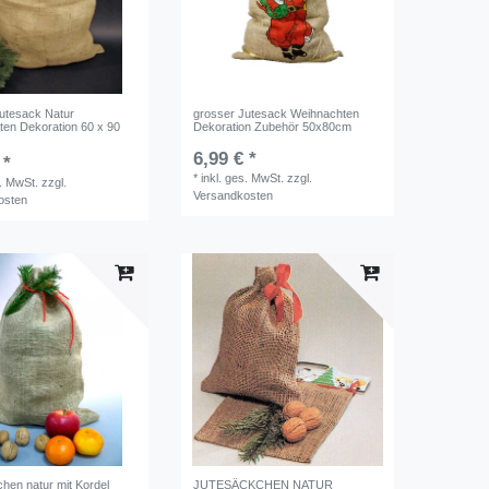
utesack Natur
grosser Jutesack Weihnachten
en Dekoration 60 x 90
Dekoration Zubehör 50x80cm
6,99 € *
 *
*
inkl. ges. MwSt.
zzgl.
s. MwSt.
zzgl.
Versandkosten
osten
hen natur mit Kordel
JUTESÄCKCHEN NATUR