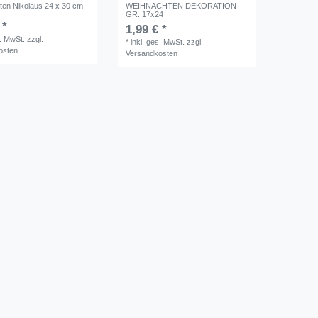
ten Nikolaus 24 x 30 cm
WEIHNACHTEN DEKORATION
GR. 17x24
 *
1,99 € *
s. MwSt.
zzgl.
*
inkl. ges. MwSt.
zzgl.
osten
Versandkosten