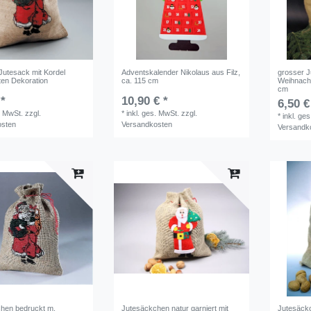
utesack mit Kordel
Adventskalender Nikolaus aus Filz,
grosser J
en Dekoration
ca. 115 cm
Weihnacht
cm
 *
10,90 € *
6,50 €
. MwSt.
zzgl.
*
inkl. ges. MwSt.
zzgl.
*
inkl. ge
osten
Versandkosten
Versandk
hen bedruckt m.
Jutesäckchen natur garniert mit
Jutesäckc