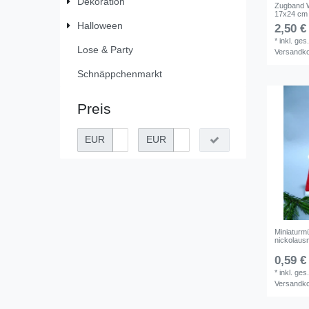
Dekoration
Zugband W
17x24 cm
Halloween
2,50 €
*
inkl. ges
Lose & Party
Versandk
Schnäppchenmarkt
Preis
EUR
EUR
Miniaturm
nickolaus
0,59 €
*
inkl. ges
Versandk