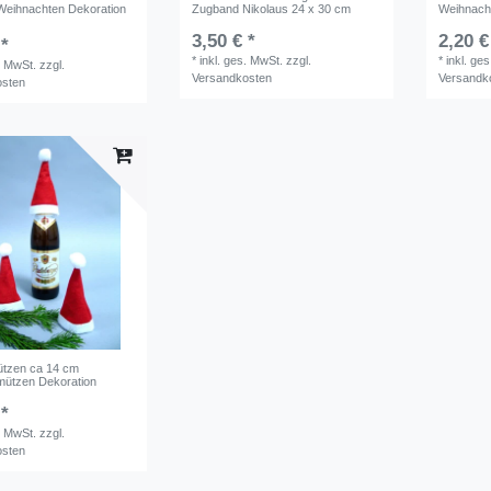
eihnachten Dekoration
Zugband Nikolaus 24 x 30 cm
Weihnach
3,50 € *
2,20 €
 *
*
inkl. ges. MwSt.
zzgl.
*
inkl. ge
. MwSt.
zzgl.
Versandkosten
Versandk
osten
ützen ca 14 cm
mützen Dekoration
 *
. MwSt.
zzgl.
osten