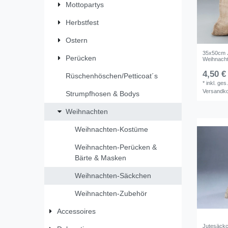
Mottopartys
Herbstfest
Ostern
35x50cm J
Perücken
Weihnacht
4,50 €
Rüschenhöschen/Petticoat´s
*
inkl. ges
Versandk
Strumpfhosen & Bodys
Weihnachten
Weihnachten-Kostüme
Weihnachten-Perücken &
Bärte & Masken
Weihnachten-Säckchen
Weihnachten-Zubehör
Accessoires
Jutesäckc