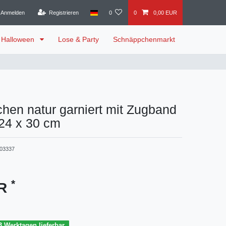
Anmelden
Registrieren
0
0
0,00 EUR
Halloween
Lose & Party
Schnäppchenmarkt
hen natur garniert mit Zugband
24 x 30 cm
03337
*
UR
3 Werktagen lieferbar.