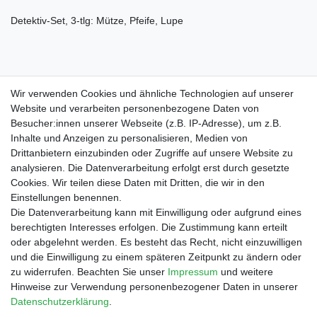
Detektiv-Set, 3-tlg: Mütze, Pfeife, Lupe
Karnevalsartikel, kein Kinderspielzeug!
Wir verwenden Cookies und ähnliche Technologien auf unserer
Website und verarbeiten personenbezogene Daten von
Besucher:innen unserer Webseite (z.B. IP-Adresse), um z.B.
Inhalte und Anzeigen zu personalisieren, Medien von
Drittanbietern einzubinden oder Zugriffe auf unsere Website zu
Shop
analysieren. Die Datenverarbeitung erfolgt erst durch gesetzte
Cookies. Wir teilen diese Daten mit Dritten, die wir in den
Zahlungs- und Versandbedingungen
Einstellungen benennen.
Warenkorb
Die Datenverarbeitung kann mit Einwilligung oder aufgrund eines
Kasse
berechtigten Interesses erfolgen. Die Zustimmung kann erteilt
Mein Konto
oder abgelehnt werden. Es besteht das Recht, nicht einzuwilligen
Kontakt
und die Einwilligung zu einem späteren Zeitpunkt zu ändern oder
Facebook
zu widerrufen. Beachten Sie unser
Impressum
und weitere
Hinweise zur Verwendung personenbezogener Daten in unserer
Service
Daten­schutz­erklärung
.