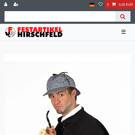
0
0,00 EUR
☰