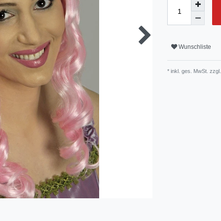
Wunschliste
* inkl. ges. MwSt. zzgl.