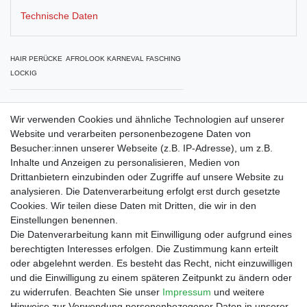
Technische Daten
HAIR PERÜCKE AFROLOOK KARNEVAL FASCHING
LOCKIG
im Beutel
Wir verwenden Cookies und ähnliche Technologien auf unserer
Website und verarbeiten personenbezogene Daten von
Besucher:innen unserer Webseite (z.B. IP-Adresse), um z.B.
Inhalte und Anzeigen zu personalisieren, Medien von
Drittanbietern einzubinden oder Zugriffe auf unsere Website zu
Shop
analysieren. Die Datenverarbeitung erfolgt erst durch gesetzte
Cookies. Wir teilen diese Daten mit Dritten, die wir in den
Zahlungs- und Versandbedingungen
Einstellungen benennen.
Warenkorb
Die Datenverarbeitung kann mit Einwilligung oder aufgrund eines
Kasse
berechtigten Interesses erfolgen. Die Zustimmung kann erteilt
Mein Konto
oder abgelehnt werden. Es besteht das Recht, nicht einzuwilligen
Kontakt
und die Einwilligung zu einem späteren Zeitpunkt zu ändern oder
Facebook
zu widerrufen. Beachten Sie unser
Impressum
und weitere
Hinweise zur Verwendung personenbezogener Daten in unserer