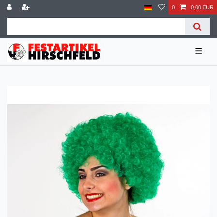
0
0,00 EUR
☰