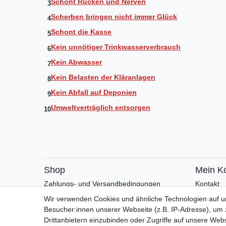
Schont Rücken und Nerven
3
Scherben bringen nicht immer Glück
4
Schont die Kasse
5
Kein unnötiger Trinkwasserverbrauch
6
Kein Abwasser
7
Kein Belasten der Kläranlagen
8
Kein Abfall auf Deponien
9
Umweltverträglich entsorgen
10
Shop
Mein K
Zahlungs- und Versandbedingungen
Kontakt
Warenkorb
Faceboo
Wir verwenden Cookies und ähnliche Technologien auf 
Kasse
Besucher:innen unserer Webseite (z.B. IP-Adresse), um z
Drittanbietern einzubinden oder Zugriffe auf unsere Webs