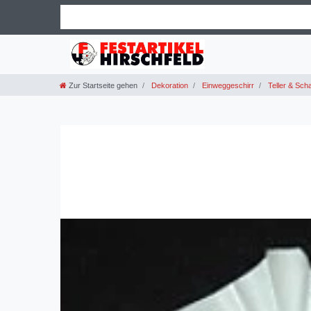
Zur Startseite gehen
Dekoration
Einweggeschirr
Teller & Scha