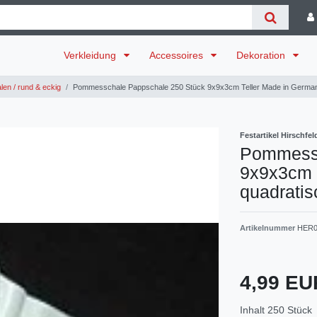
Verkleidung
Accessoires
Dekoration
len / rund & eckig
Pommesschale Pappschale 250 Stück 9x9x3cm Teller Made in German
Festartikel Hirschfel
Pommessc
9x9x3cm 
quadratis
Artikelnummer
HER0
4,99 E
Inhalt
250
Stück