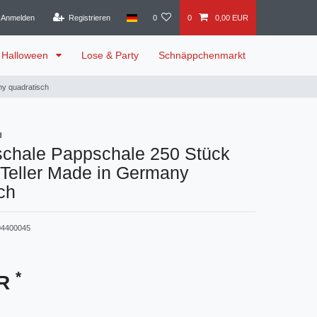
Anmelden
Registrieren
0
0
0,00 EUR
Halloween
Lose & Party
Schnäppchenmarkt
y quadratisch
d
hale Pappschale 250 Stück
Teller Made in Germany
ch
4400045
*
UR