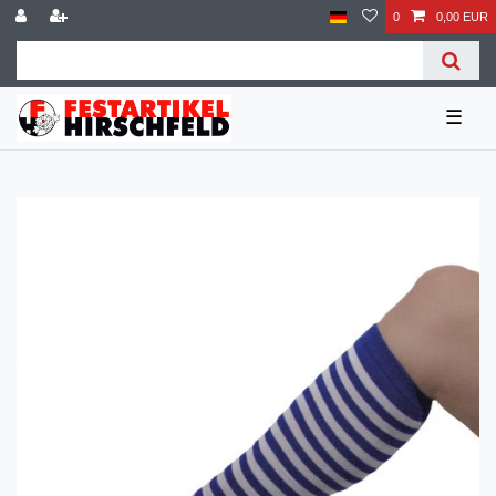
0
0,00 EUR
☰