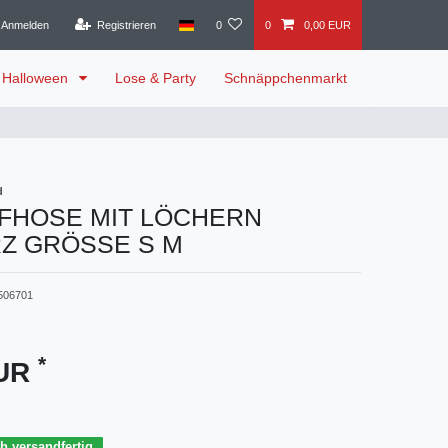
Anmelden
Registrieren
0
0
0,00 EUR
Halloween
Lose & Party
Schnäppchenmarkt
d
FHOSE MIT LÖCHERN
Z GRÖSSE S M
506701
*
EUR
h versandfertig.