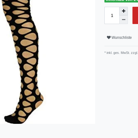
Wunschliste
* inkl. ges. MwSt. zzgl.