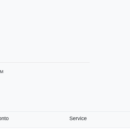
 M
onto
Service