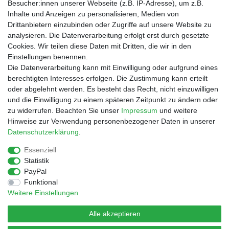
Besucher:innen unserer Webseite (z.B. IP-Adresse), um z.B.
Inhalte und Anzeigen zu personalisieren, Medien von
Drittanbietern einzubinden oder Zugriffe auf unsere Website zu
Shop
analysieren. Die Datenverarbeitung erfolgt erst durch gesetzte
Cookies. Wir teilen diese Daten mit Dritten, die wir in den
Zahlungs- und Versandbedingungen
Einstellungen benennen.
Warenkorb
Die Datenverarbeitung kann mit Einwilligung oder aufgrund eines
Kasse
berechtigten Interesses erfolgen. Die Zustimmung kann erteilt
Mein Konto
oder abgelehnt werden. Es besteht das Recht, nicht einzuwilligen
Kontakt
und die Einwilligung zu einem späteren Zeitpunkt zu ändern oder
Facebook
zu widerrufen. Beachten Sie unser
Impressum
und weitere
Hinweise zur Verwendung personenbezogener Daten in unserer
Service
Daten­schutz­erklärung
.
Essenziell
Statistik
Impressum
Daten­schutz­erklärung
AGB
PayPal
Funktional
Weitere Einstellungen
Widerrufs­recht
Vertrag widerrufen
Alle akzeptieren