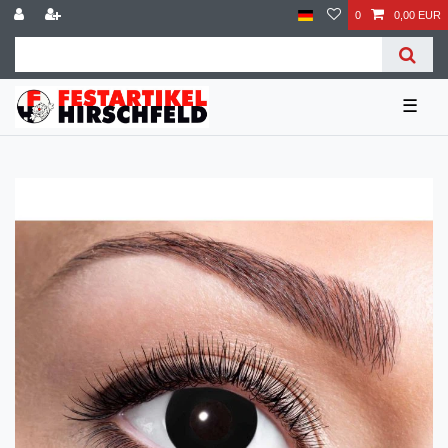
0
0,00 EUR
☰