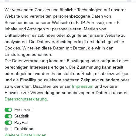
Filter
Wir verwenden Cookies und ähnliche Technologien auf unserer
Website und verarbeiten personenbezogene Daten von
Besucher:innen unserer Webseite (z.B. IP-Adresse), um z.B.
Inhalte und Anzeigen zu personalisieren, Medien von
Drittanbietern einzubinden oder Zugriffe auf unsere Website zu
Shop
analysieren. Die Datenverarbeitung erfolgt erst durch gesetzte
Cookies. Wir teilen diese Daten mit Dritten, die wir in den
Zahlungs- und Versandbedingungen
Einstellungen benennen.
Warenkorb
Die Datenverarbeitung kann mit Einwilligung oder aufgrund eines
Kasse
berechtigten Interesses erfolgen. Die Zustimmung kann erteilt
Mein Konto
oder abgelehnt werden. Es besteht das Recht, nicht einzuwilligen
Kontakt
und die Einwilligung zu einem späteren Zeitpunkt zu ändern oder
Facebook
zu widerrufen. Beachten Sie unser
Impressum
und weitere
Hinweise zur Verwendung personenbezogener Daten in unserer
Service
Daten­schutz­erklärung
.
Essenziell
Statistik
Impressum
Daten­schutz­erklärung
AGB
PayPal
Funktional
Weitere Einstellungen