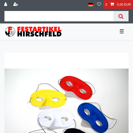
0
0,00 EUR
☰