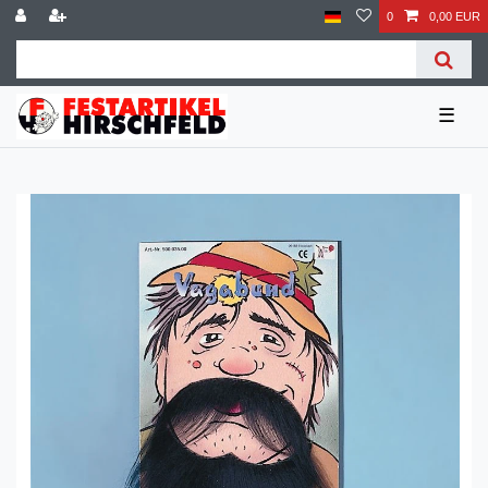
0
0,00 EUR
☰