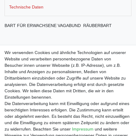
Technische Daten
BART FÜR ERWACHSENE VAGABUND RÄUBERBART
60% Modacryl, 40% Polyacryl
Wir verwenden Cookies und ähnliche Technologien auf unserer
Website und verarbeiten personenbezogene Daten von
Besucher:innen unserer Webseite (z.B. IP-Adresse), um z.B.
Inhalte und Anzeigen zu personalisieren, Medien von
Drittanbietern einzubinden oder Zugriffe auf unsere Website zu
Shop
analysieren. Die Datenverarbeitung erfolgt erst durch gesetzte
Cookies. Wir teilen diese Daten mit Dritten, die wir in den
Zahlungs- und Versandbedingungen
Einstellungen benennen.
Warenkorb
Die Datenverarbeitung kann mit Einwilligung oder aufgrund eines
Kasse
berechtigten Interesses erfolgen. Die Zustimmung kann erteilt
Mein Konto
oder abgelehnt werden. Es besteht das Recht, nicht einzuwilligen
Kontakt
und die Einwilligung zu einem späteren Zeitpunkt zu ändern oder
Facebook
zu widerrufen. Beachten Sie unser
Impressum
und weitere
Hinweise zur Verwendung personenbezogener Daten in unserer