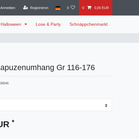
Anmelden
Registrieren
0
0
0,00 EUR
Halloween
Lose & Party
Schnäppchenmarkt
Kapuzenumhang Gr 116-176
06846
*
EUR