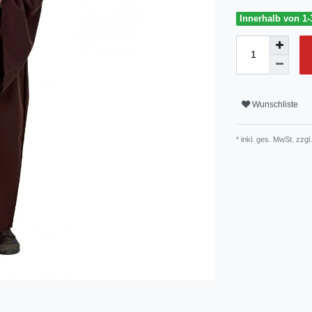
Innerhalb von 1-
Wunschliste
* inkl. ges. MwSt. zzgl.