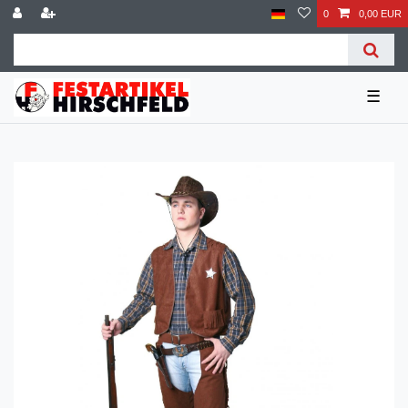
0
0,00 EUR
☰