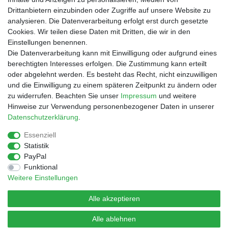
Drittanbietern einzubinden oder Zugriffe auf unsere Website zu
Shop
analysieren. Die Datenverarbeitung erfolgt erst durch gesetzte
Cookies. Wir teilen diese Daten mit Dritten, die wir in den
Zahlungs- und Versandbedingungen
Einstellungen benennen.
Warenkorb
Die Datenverarbeitung kann mit Einwilligung oder aufgrund eines
Kasse
berechtigten Interesses erfolgen. Die Zustimmung kann erteilt
Mein Konto
oder abgelehnt werden. Es besteht das Recht, nicht einzuwilligen
Kontakt
und die Einwilligung zu einem späteren Zeitpunkt zu ändern oder
Facebook
zu widerrufen. Beachten Sie unser
Impressum
und weitere
Hinweise zur Verwendung personenbezogener Daten in unserer
Service
Daten­schutz­erklärung
.
Essenziell
Statistik
Impressum
Daten­schutz­erklärung
AGB
PayPal
Funktional
Weitere Einstellungen
Widerrufs­recht
Vertrag widerrufen
Alle akzeptieren
Alle ablehnen
© Copyright 2026 | Alle Rechte vorbehalten.