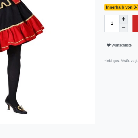
Innerhalb von 3-
Wunschliste
* inkl. ges. MwSt. zzgl.