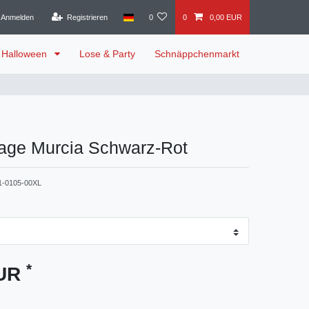
Anmelden
Registrieren
0
0
0,00 EUR
Halloween
Lose & Party
Schnäppchenmarkt
ge Murcia Schwarz-Rot
1-0105-00XL
*
EUR