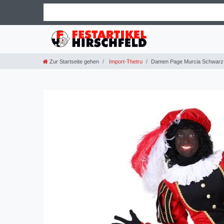
Zur Startseite gehen
Import-Thetru
Damen Page Murcia Schwarz