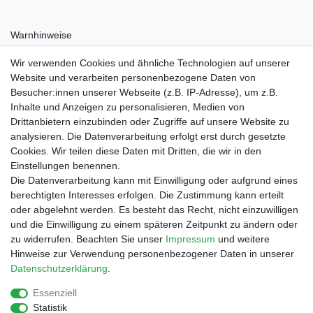
Warnhinweise
Nicht für Kinder unter 36 Monaten geeignet
Wir verwenden Cookies und ähnliche Technologien auf unserer
Website und verarbeiten personenbezogene Daten von
Besucher:innen unserer Webseite (z.B. IP-Adresse), um z.B.
Inhalte und Anzeigen zu personalisieren, Medien von
Drittanbietern einzubinden oder Zugriffe auf unsere Website zu
Shop
analysieren. Die Datenverarbeitung erfolgt erst durch gesetzte
Cookies. Wir teilen diese Daten mit Dritten, die wir in den
Zahlungs- und Versandbedingungen
Einstellungen benennen.
Warenkorb
Die Datenverarbeitung kann mit Einwilligung oder aufgrund eines
Kasse
berechtigten Interesses erfolgen. Die Zustimmung kann erteilt
Mein Konto
oder abgelehnt werden. Es besteht das Recht, nicht einzuwilligen
Kontakt
und die Einwilligung zu einem späteren Zeitpunkt zu ändern oder
Facebook
zu widerrufen. Beachten Sie unser
Impressum
und weitere
Hinweise zur Verwendung personenbezogener Daten in unserer
Service
Daten­schutz­erklärung
.
Essenziell
Statistik
Impressum
Daten­schutz­erklärung
AGB