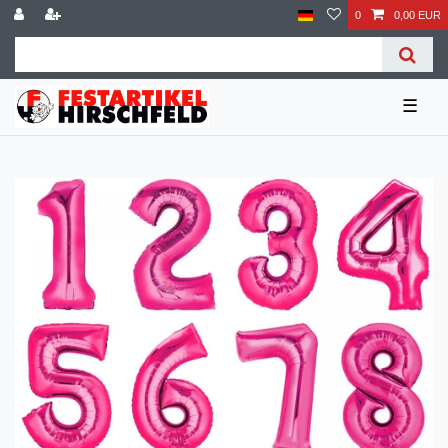
0
0,00 EUR
☰