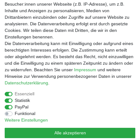
Besucher:innen unserer Webseite (z.B. IP-Adresse), um z.B.
Inhalte und Anzeigen zu personalisieren, Medien von
Drittanbietern einzubinden oder Zugriffe auf unsere Website zu
Shop
analysieren. Die Datenverarbeitung erfolgt erst durch gesetzte
Cookies. Wir teilen diese Daten mit Dritten, die wir in den
Zahlungs- und Versandbedingungen
Einstellungen benennen.
Warenkorb
Die Datenverarbeitung kann mit Einwilligung oder aufgrund eines
Kasse
berechtigten Interesses erfolgen. Die Zustimmung kann erteilt
Mein Konto
oder abgelehnt werden. Es besteht das Recht, nicht einzuwilligen
Kontakt
und die Einwilligung zu einem späteren Zeitpunkt zu ändern oder
Facebook
zu widerrufen. Beachten Sie unser
Impressum
und weitere
Hinweise zur Verwendung personenbezogener Daten in unserer
Service
Daten­schutz­erklärung
.
Essenziell
Statistik
Impressum
Daten­schutz­erklärung
AGB
PayPal
Funktional
Weitere Einstellungen
Widerrufs­recht
Vertrag widerrufen
Alle akzeptieren