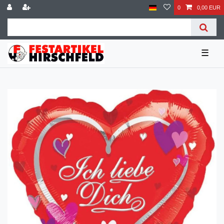
0
0,00 EUR
☰