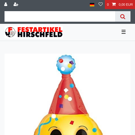
0
0,00 EUR
☰