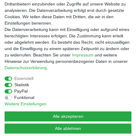
Drittanbietern einzubinden oder Zugriffe auf unsere Website zu
Shop
analysieren. Die Datenverarbeitung erfolgt erst durch gesetzte
Cookies. Wir teilen diese Daten mit Dritten, die wir in den
Zahlungs- und Versandbedingungen
Einstellungen benennen.
Warenkorb
Die Datenverarbeitung kann mit Einwilligung oder aufgrund eines
Kasse
berechtigten Interesses erfolgen. Die Zustimmung kann erteilt
Mein Konto
oder abgelehnt werden. Es besteht das Recht, nicht einzuwilligen
Kontakt
und die Einwilligung zu einem späteren Zeitpunkt zu ändern oder
Facebook
zu widerrufen. Beachten Sie unser
Impressum
und weitere
Hinweise zur Verwendung personenbezogener Daten in unserer
Service
Daten­schutz­erklärung
.
Essenziell
Statistik
Impressum
Daten­schutz­erklärung
AGB
PayPal
Funktional
Weitere Einstellungen
Widerrufs­recht
Vertrag widerrufen
Alle akzeptieren
Alle ablehnen
© Copyright 2026 | Alle Rechte vorbehalten.