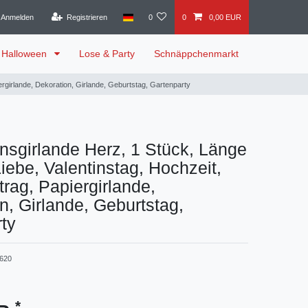
Anmelden
Registrieren
0
0
0,00 EUR
Halloween
Lose & Party
Schnäppchenmarkt
ergirlande, Dekoration, Girlande, Geburtstag, Gartenparty
nsgirlande Herz, 1 Stück, Länge
iebe, Valentinstag, Hochzeit,
trag, Papiergirlande,
n, Girlande, Geburtstag,
ty
0620
*