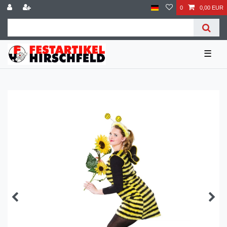
0
0,00 EUR
☰