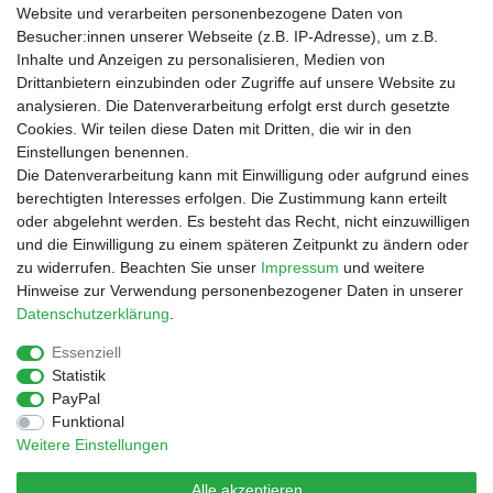
Website und verarbeiten personenbezogene Daten von
Besucher:innen unserer Webseite (z.B. IP-Adresse), um z.B.
Inhalte und Anzeigen zu personalisieren, Medien von
Drittanbietern einzubinden oder Zugriffe auf unsere Website zu
Shop
analysieren. Die Datenverarbeitung erfolgt erst durch gesetzte
Cookies. Wir teilen diese Daten mit Dritten, die wir in den
Zahlungs- und Versandbedingungen
Einstellungen benennen.
Warenkorb
Die Datenverarbeitung kann mit Einwilligung oder aufgrund eines
Kasse
berechtigten Interesses erfolgen. Die Zustimmung kann erteilt
Mein Konto
oder abgelehnt werden. Es besteht das Recht, nicht einzuwilligen
Kontakt
und die Einwilligung zu einem späteren Zeitpunkt zu ändern oder
Facebook
zu widerrufen. Beachten Sie unser
Impressum
und weitere
Hinweise zur Verwendung personenbezogener Daten in unserer
Service
Daten­schutz­erklärung
.
Essenziell
Statistik
Impressum
Daten­schutz­erklärung
AGB
PayPal
Funktional
Weitere Einstellungen
Widerrufs­recht
Vertrag widerrufen
Alle akzeptieren