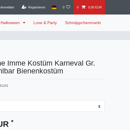
Anmelden
Registrieren
0
0
0,00 EUR
Halloween
Lose & Party
Schnäppchenmarkt
ene Imme Kostüm Karneval Gr.
hlbar Bienenkostüm
41241
*
EUR