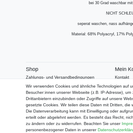
bei 30 Grad waschbar mit
NICHT SCHLE
seperat waschen, nass aufhäng
68% Polyacryl, 17% Pol
Material:
Shop
Mein K
Zahlungs- und Versandbedingungen
Kontakt
Warenkorb
Faceboo
Wir verwenden Cookies und ähnliche Technologien auf 
Kasse
Besucher:innen unserer Webseite (z.B. IP-Adresse), um z
Drittanbietern einzubinden oder Zugriffe auf unsere Webs
gesetzte Cookies. Wir teilen diese Daten mit Dritten, die
Impressu
Die Datenverarbeitung kann mit Einwilligung oder aufgru
erteilt oder abgelehnt werden. Es besteht das Recht, nich
zu ändern oder zu widerrufen. Beachten Sie unser
Impr
personenbezogener Daten in unserer
Daten­schutz­erklä