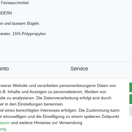
 Feinwaschmittel
UDERN
en und lauwarm Bügeln.
yester, 15% Polypropylen
onto
Service
k
unserer Website und verarbeiten personenbezogene Daten von
.B. Inhalte und Anzeigen zu personalisieren, Medien von
ite zu analysieren. Die Datenverarbeitung erfolgt erst durch
 wir in den Einstellungen benennen.
m
Daten­schutz­erklärung
AGB
Widerrufs­recht
Vertrag wi
nd eines berechtigten Interesses erfolgen. Die Zustimmung kann
t einzuwilligen und die Einwilligung zu einem späteren Zeitpunkt
essum
und weitere Hinweise zur Verwendung
rung
.