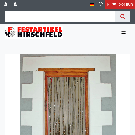
0
0,00 EUR
☰