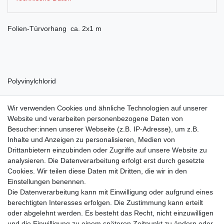
Folien-Türvorhang ca. 2x1 m
Polyvinylchlorid
Wir verwenden Cookies und ähnliche Technologien auf unserer
Website und verarbeiten personenbezogene Daten von
Besucher:innen unserer Webseite (z.B. IP-Adresse), um z.B.
Inhalte und Anzeigen zu personalisieren, Medien von
Drittanbietern einzubinden oder Zugriffe auf unsere Website zu
Shop
analysieren. Die Datenverarbeitung erfolgt erst durch gesetzte
Cookies. Wir teilen diese Daten mit Dritten, die wir in den
Zahlungs- und Versandbedingungen
Einstellungen benennen.
Warenkorb
Die Datenverarbeitung kann mit Einwilligung oder aufgrund eines
Kasse
berechtigten Interesses erfolgen. Die Zustimmung kann erteilt
Mein Konto
oder abgelehnt werden. Es besteht das Recht, nicht einzuwilligen
Kontakt
und die Einwilligung zu einem späteren Zeitpunkt zu ändern oder