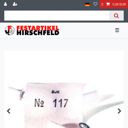
0
0,00 EUR
☰