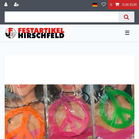
0
0,00 EUR
☰