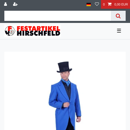
0
0,00 EUR
☰