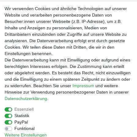
Textilkennzeichnung:100% Polyester
Wir verwenden Cookies und ähnliche Technologien auf unserer
Website und verarbeiten personenbezogene Daten von
Besucher:innen unserer Webseite (z.B. IP-Adresse), um z.B.
Inhalte und Anzeigen zu personalisieren, Medien von
Drittanbietern einzubinden oder Zugriffe auf unsere Website zu
Shop
analysieren. Die Datenverarbeitung erfolgt erst durch gesetzte
Cookies. Wir teilen diese Daten mit Dritten, die wir in den
Zahlungs- und Versandbedingungen
Einstellungen benennen.
Warenkorb
Die Datenverarbeitung kann mit Einwilligung oder aufgrund eines
Kasse
berechtigten Interesses erfolgen. Die Zustimmung kann erteilt
Mein Konto
oder abgelehnt werden. Es besteht das Recht, nicht einzuwilligen
Kontakt
und die Einwilligung zu einem späteren Zeitpunkt zu ändern oder
Facebook
zu widerrufen. Beachten Sie unser
Impressum
und weitere
Hinweise zur Verwendung personenbezogener Daten in unserer
Service
Daten­schutz­erklärung
.
Essenziell
Statistik
Impressum
Daten­schutz­erklärung
AGB
PayPal
Funktional
Weitere Einstellungen
Widerrufs­recht
Vertrag widerrufen