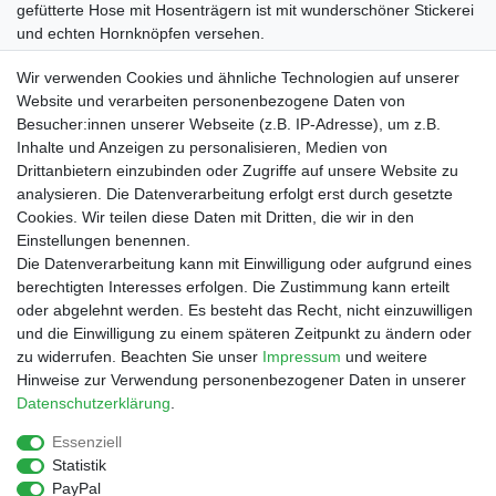
gefütterte Hose mit Hosenträgern ist mit wunderschöner Stickerei
und echten Hornknöpfen versehen.
Textilkennzeichnung: 100% Polyester
Wir verwenden Cookies und ähnliche Technologien auf unserer
Website und verarbeiten personenbezogene Daten von
Besucher:innen unserer Webseite (z.B. IP-Adresse), um z.B.
Inhalte und Anzeigen zu personalisieren, Medien von
Drittanbietern einzubinden oder Zugriffe auf unsere Website zu
Shop
analysieren. Die Datenverarbeitung erfolgt erst durch gesetzte
Cookies. Wir teilen diese Daten mit Dritten, die wir in den
Zahlungs- und Versandbedingungen
Einstellungen benennen.
Warenkorb
Die Datenverarbeitung kann mit Einwilligung oder aufgrund eines
Kasse
berechtigten Interesses erfolgen. Die Zustimmung kann erteilt
Mein Konto
oder abgelehnt werden. Es besteht das Recht, nicht einzuwilligen
Kontakt
und die Einwilligung zu einem späteren Zeitpunkt zu ändern oder
Facebook
zu widerrufen. Beachten Sie unser
Impressum
und weitere
Hinweise zur Verwendung personenbezogener Daten in unserer
Service
Daten­schutz­erklärung
.
Essenziell
Statistik
Impressum
Daten­schutz­erklärung
AGB
PayPal