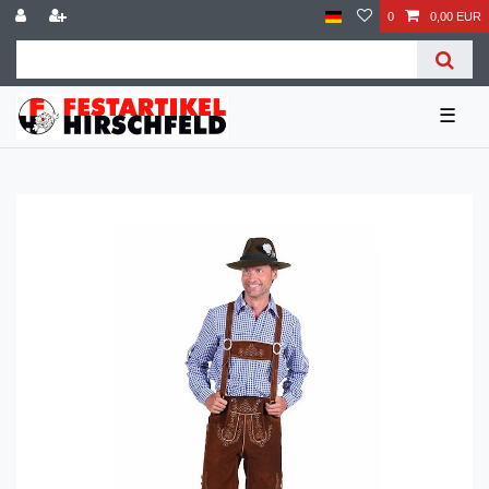
0
0,00 EUR
☰