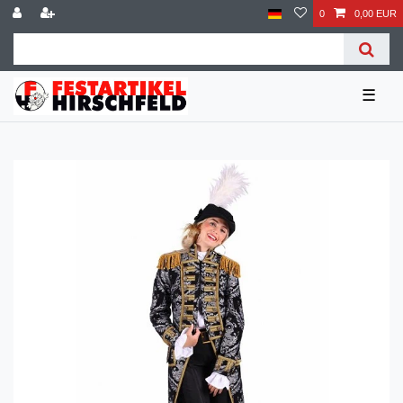
0
0,00 EUR
☰