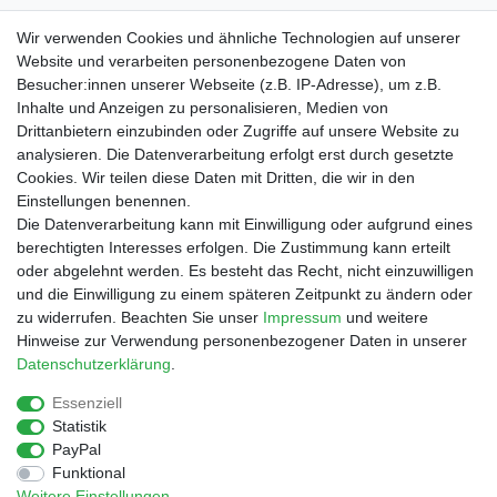
Material?
Wir verwenden Cookies und ähnliche Technologien auf unserer
Website und verarbeiten personenbezogene Daten von
Besucher:innen unserer Webseite (z.B. IP-Adresse), um z.B.
Inhalte und Anzeigen zu personalisieren, Medien von
Drittanbietern einzubinden oder Zugriffe auf unsere Website zu
Shop
analysieren. Die Datenverarbeitung erfolgt erst durch gesetzte
Cookies. Wir teilen diese Daten mit Dritten, die wir in den
Zahlungs- und Versandbedingungen
Einstellungen benennen.
Warenkorb
Die Datenverarbeitung kann mit Einwilligung oder aufgrund eines
Kasse
berechtigten Interesses erfolgen. Die Zustimmung kann erteilt
Mein Konto
oder abgelehnt werden. Es besteht das Recht, nicht einzuwilligen
Kontakt
und die Einwilligung zu einem späteren Zeitpunkt zu ändern oder
Facebook
zu widerrufen. Beachten Sie unser
Impressum
und weitere
Hinweise zur Verwendung personenbezogener Daten in unserer
Service
Daten­schutz­erklärung
.
Essenziell
Statistik
Impressum
Daten­schutz­erklärung
AGB
PayPal
Funktional
Weitere Einstellungen