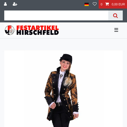
0
0,00 EUR
☰