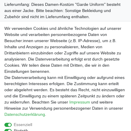
Lieferumfang: Dieses Damen-Kostüm "Garde Uniform" besteht
aus einer Jacke. Bitte beachten: Sonstige Bekleidung und
Zubehör sind nicht im Lieferumfang enthalten.
Textilkennzeichnung: 100% Polyester
Wir verwenden Cookies und ähnliche Technologien auf unserer
Website und verarbeiten personenbezogene Daten von
Besucher:innen unserer Webseite (z.B. IP-Adresse), um z.B.
Inhalte und Anzeigen zu personalisieren, Medien von
Drittanbietern einzubinden oder Zugriffe auf unsere Website zu
Shop
analysieren. Die Datenverarbeitung erfolgt erst durch gesetzte
Cookies. Wir teilen diese Daten mit Dritten, die wir in den
Zahlungs- und Versandbedingungen
Einstellungen benennen.
Warenkorb
Die Datenverarbeitung kann mit Einwilligung oder aufgrund eines
Kasse
berechtigten Interesses erfolgen. Die Zustimmung kann erteilt
Mein Konto
oder abgelehnt werden. Es besteht das Recht, nicht einzuwilligen
Kontakt
und die Einwilligung zu einem späteren Zeitpunkt zu ändern oder
Facebook
zu widerrufen. Beachten Sie unser
Impressum
und weitere
Hinweise zur Verwendung personenbezogener Daten in unserer
Service
Daten­schutz­erklärung
.
Essenziell
Statistik