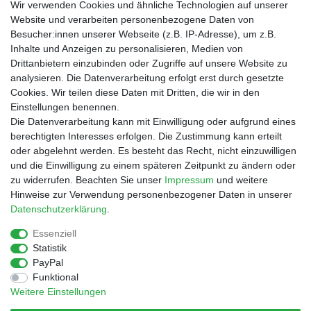
Wir verwenden Cookies und ähnliche Technologien auf unserer
Website und verarbeiten personenbezogene Daten von
Besucher:innen unserer Webseite (z.B. IP-Adresse), um z.B.
Inhalte und Anzeigen zu personalisieren, Medien von
Drittanbietern einzubinden oder Zugriffe auf unsere Website zu
Shop
analysieren. Die Datenverarbeitung erfolgt erst durch gesetzte
Cookies. Wir teilen diese Daten mit Dritten, die wir in den
Zahlungs- und Versandbedingungen
Einstellungen benennen.
Warenkorb
Die Datenverarbeitung kann mit Einwilligung oder aufgrund eines
Kasse
berechtigten Interesses erfolgen. Die Zustimmung kann erteilt
Mein Konto
oder abgelehnt werden. Es besteht das Recht, nicht einzuwilligen
Kontakt
und die Einwilligung zu einem späteren Zeitpunkt zu ändern oder
Facebook
zu widerrufen. Beachten Sie unser
Impressum
und weitere
Hinweise zur Verwendung personenbezogener Daten in unserer
Service
Daten­schutz­erklärung
.
Essenziell
Statistik
Impressum
Daten­schutz­erklärung
AGB
PayPal
Funktional
Weitere Einstellungen
Widerrufs­recht
Vertrag widerrufen