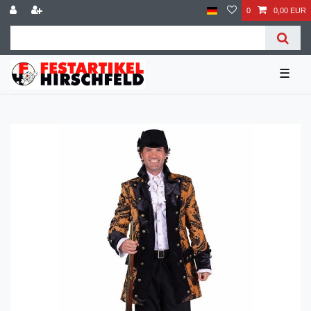
0
0,00 EUR
☰