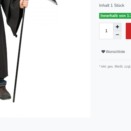
Inhalt
1
Stück
Innerhalb von 1-
Wunschliste
* inkl. ges. MwSt. zzgl.