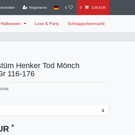
Anmelden
Registrieren
0
0
0,00 EUR
Halloween
Lose & Party
Schnäppchenmarkt
stüm Henker Tod Mönch
Gr 116-176
20346
*
EUR