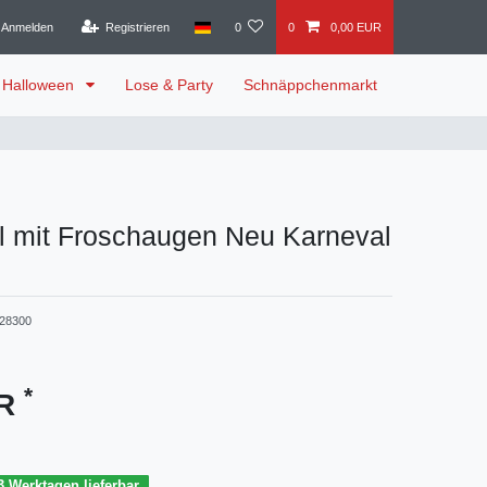
Anmelden
Registrieren
0
0
0,00 EUR
Halloween
Lose & Party
Schnäppchenmarkt
l mit Froschaugen Neu Karneval
28300
*
UR
3 Werktagen lieferbar.