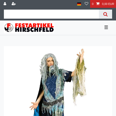
0
0,00 EUR
☰