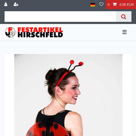
0
0,00 EUR
☰