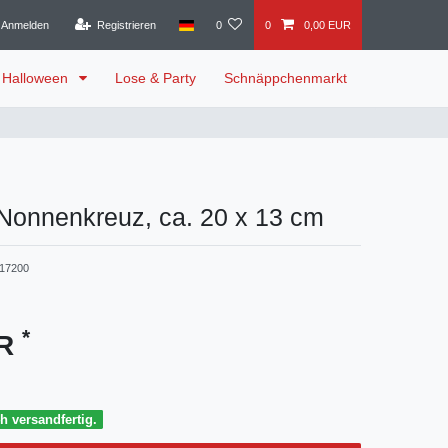
Anmelden
Registrieren
0
0
0,00 EUR
Halloween
Lose & Party
Schnäppchenmarkt
Nonnenkreuz, ca. 20 x 13 cm
17200
*
UR
h versandfertig.