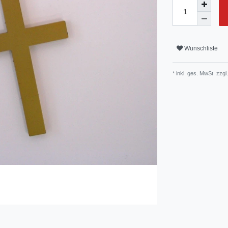
Wunschliste
* inkl. ges. MwSt. zzgl.