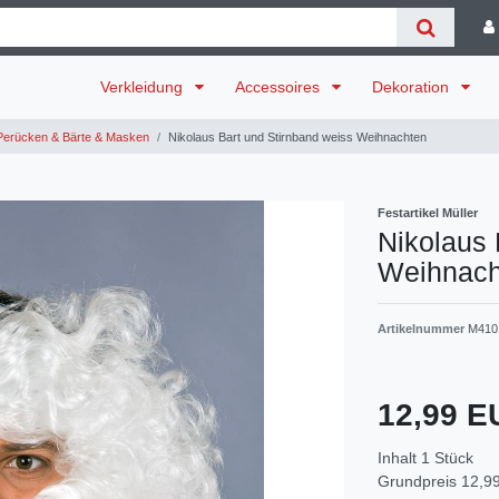
Verkleidung
Accessoires
Dekoration
erücken & Bärte & Masken
Nikolaus Bart und Stirnband weiss Weihnachten
Festartikel Müller
Nikolaus 
Weihnach
Artikelnummer
M410
12,99 
Inhalt
1
Stück
Grundpreis
12,99