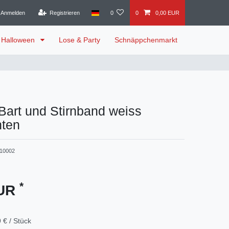
Anmelden
Registrieren
0
0
0,00 EUR
Halloween
Lose & Party
Schnäppchenmarkt
Bart und Stirnband weiss
ten
10002
*
EUR
 € / Stück