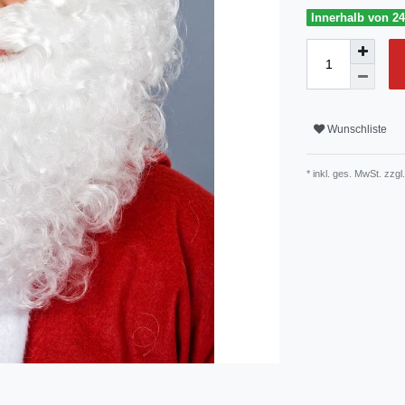
Innerhalb von 24
Wunschliste
* inkl. ges. MwSt. zzgl.