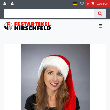
0
0,00 EUR
☰