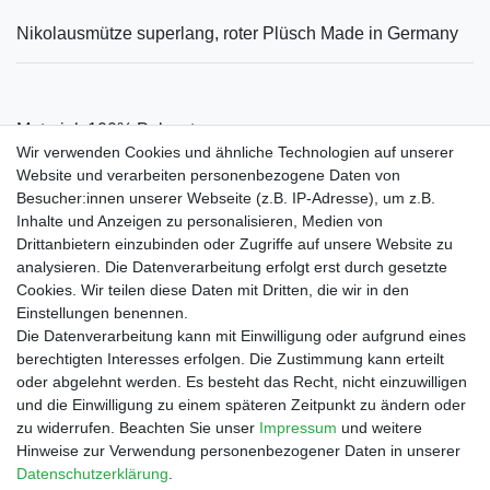
Nikolausmütze superlang, roter Plüsch Made in Germany
Material: 100
% Polyester
Wir verwenden Cookies und ähnliche Technologien auf unserer
Website und verarbeiten personenbezogene Daten von
Besucher:innen unserer Webseite (z.B. IP-Adresse), um z.B.
Inhalte und Anzeigen zu personalisieren, Medien von
Drittanbietern einzubinden oder Zugriffe auf unsere Website zu
Shop
analysieren. Die Datenverarbeitung erfolgt erst durch gesetzte
Cookies. Wir teilen diese Daten mit Dritten, die wir in den
Zahlungs- und Versandbedingungen
Einstellungen benennen.
Warenkorb
Die Datenverarbeitung kann mit Einwilligung oder aufgrund eines
Kasse
berechtigten Interesses erfolgen. Die Zustimmung kann erteilt
Mein Konto
oder abgelehnt werden. Es besteht das Recht, nicht einzuwilligen
Kontakt
und die Einwilligung zu einem späteren Zeitpunkt zu ändern oder
Facebook
zu widerrufen. Beachten Sie unser
Impressum
und weitere
Hinweise zur Verwendung personenbezogener Daten in unserer
Service
Daten­schutz­erklärung
.