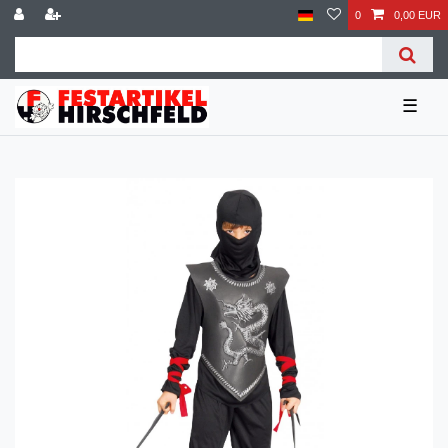
0
0,00 EUR
☰