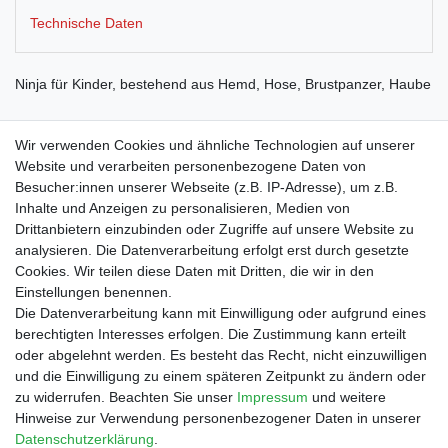
Technische Daten
Ninja für Kinder, bestehend aus Hemd, Hose, Brustpanzer, Haube
Material: Stoff 100% Polyester, Polyamid ( Nylon)nzer EVA
Wir verwenden Cookies und ähnliche Technologien auf unserer
Website und verarbeiten personenbezogene Daten von
Besucher:innen unserer Webseite (z.B. IP-Adresse), um z.B.
Inhalte und Anzeigen zu personalisieren, Medien von
Drittanbietern einzubinden oder Zugriffe auf unsere Website zu
Shop
analysieren. Die Datenverarbeitung erfolgt erst durch gesetzte
Cookies. Wir teilen diese Daten mit Dritten, die wir in den
Zahlungs- und Versandbedingungen
Einstellungen benennen.
Warenkorb
Die Datenverarbeitung kann mit Einwilligung oder aufgrund eines
Kasse
berechtigten Interesses erfolgen. Die Zustimmung kann erteilt
Mein Konto
oder abgelehnt werden. Es besteht das Recht, nicht einzuwilligen
Kontakt
und die Einwilligung zu einem späteren Zeitpunkt zu ändern oder
Facebook
zu widerrufen. Beachten Sie unser
Impressum
und weitere
Hinweise zur Verwendung personenbezogener Daten in unserer
Service
Daten­schutz­erklärung
.