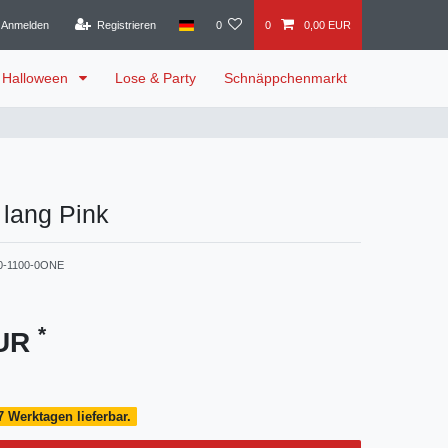
Anmelden
Registrieren
0
0
0,00 EUR
Halloween
Lose & Party
Schnäppchenmarkt
 lang Pink
0-1100-0ONE
*
EUR
7 Werktagen lieferbar.