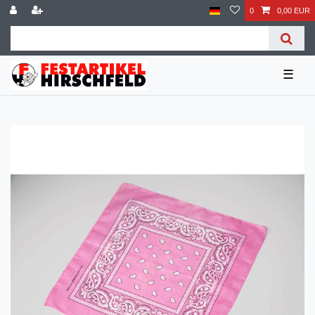
0
0,00 EUR
☰