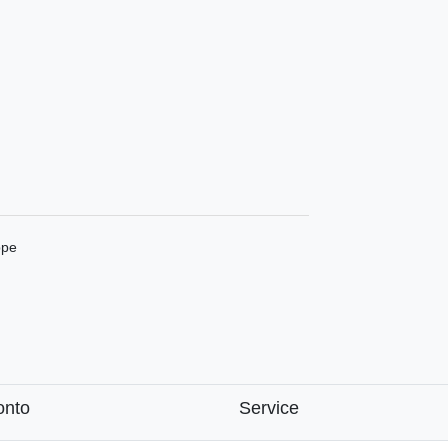
ppe
onto
Service