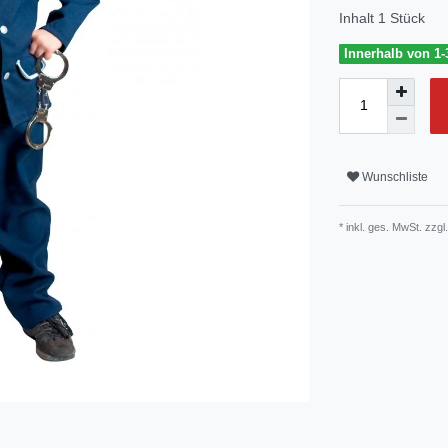
Inhalt
1
Stück
Innerhalb von 1-
Wunschliste
* inkl. ges. MwSt. zzgl.