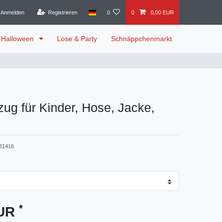
Anmelden
Registrieren
0
0
0,00 EUR
Halloween
Lose & Party
Schnäppchenmarkt
zug für Kinder, Hose, Jacke,
31416
*
EUR