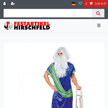
0
0,00 EUR
☰