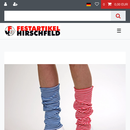
0
0,00 EUR
☰