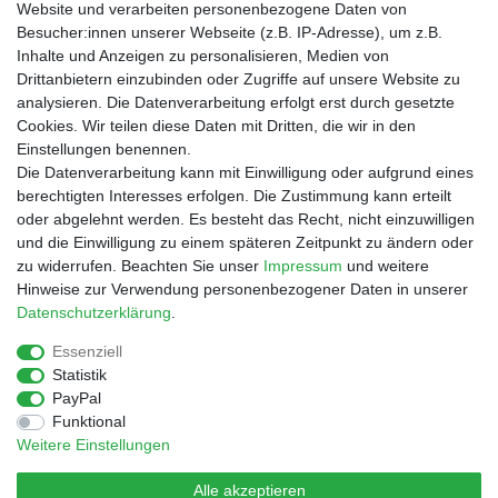
Website und verarbeiten personenbezogene Daten von
Besucher:innen unserer Webseite (z.B. IP-Adresse), um z.B.
Inhalte und Anzeigen zu personalisieren, Medien von
Drittanbietern einzubinden oder Zugriffe auf unsere Website zu
Shop
analysieren. Die Datenverarbeitung erfolgt erst durch gesetzte
Cookies. Wir teilen diese Daten mit Dritten, die wir in den
Zahlungs- und Versandbedingungen
Einstellungen benennen.
Warenkorb
Die Datenverarbeitung kann mit Einwilligung oder aufgrund eines
Kasse
berechtigten Interesses erfolgen. Die Zustimmung kann erteilt
Mein Konto
oder abgelehnt werden. Es besteht das Recht, nicht einzuwilligen
Kontakt
und die Einwilligung zu einem späteren Zeitpunkt zu ändern oder
Facebook
zu widerrufen. Beachten Sie unser
Impressum
und weitere
Hinweise zur Verwendung personenbezogener Daten in unserer
Service
Daten­schutz­erklärung
.
Essenziell
Statistik
Impressum
Daten­schutz­erklärung
AGB
PayPal
Funktional
Weitere Einstellungen
Widerrufs­recht
Vertrag widerrufen
Alle akzeptieren