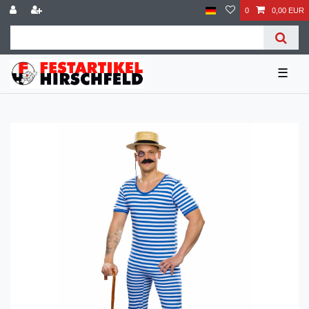
0
0,00 EUR
☰