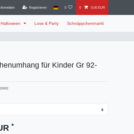
Anmelden
Registrieren
0
0
0,00 EUR
Halloween
Lose & Party
Schnäppchenmarkt
henumhang für Kinder Gr 92-
19002
*
EUR