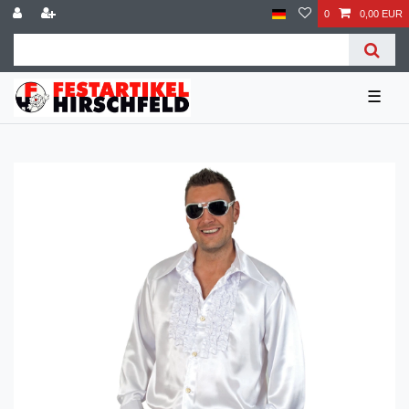
0
0,00 EUR
☰