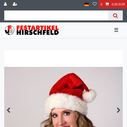
0
0,00 EUR
☰