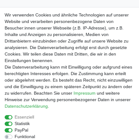
Samt-Nikolausmütze mit Kuschelplüschbesatz
Wir verwenden Cookies und ähnliche Technologien auf unserer
Website und verarbeiten personenbezogene Daten von
Besucher:innen unserer Webseite (z.B. IP-Adresse), um z.B.
Inhalte und Anzeigen zu personalisieren, Medien von
Drittanbietern einzubinden oder Zugriffe auf unsere Website zu
Shop
analysieren. Die Datenverarbeitung erfolgt erst durch gesetzte
Cookies. Wir teilen diese Daten mit Dritten, die wir in den
Zahlungs- und Versandbedingungen
Einstellungen benennen.
Warenkorb
Die Datenverarbeitung kann mit Einwilligung oder aufgrund eines
Kasse
berechtigten Interesses erfolgen. Die Zustimmung kann erteilt
Mein Konto
oder abgelehnt werden. Es besteht das Recht, nicht einzuwilligen
Kontakt
und die Einwilligung zu einem späteren Zeitpunkt zu ändern oder
Facebook
zu widerrufen. Beachten Sie unser
Impressum
und weitere
Hinweise zur Verwendung personenbezogener Daten in unserer
Service
Daten­schutz­erklärung
.
Essenziell
Statistik
Impressum
Daten­schutz­erklärung
AGB
PayPal
Funktional