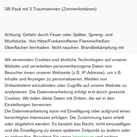
SB-Pack mit 3 Traumsternen (Zimmerfontänen)
Achtung: Gefahr durch Feuer oder Splitter, Spreng- und
Wurfstücke. Von Hitze/Funken/offener Flamme/heißen
Oberflächen fernhalten. Nicht rauchen. Brandbekämpfung mit
üblichen Vorsichtsmaßnahmen aus
Wir verwenden Cookies und ähnliche Technologien auf unserer
Website und verarbeiten personenbezogene Daten von
Besucher:innen unserer Webseite (z.B. IP-Adresse), um z.B.
Inhalte und Anzeigen zu personalisieren, Medien von
Drittanbietern einzubinden oder Zugriffe auf unsere Website zu
Shop
analysieren. Die Datenverarbeitung erfolgt erst durch gesetzte
Cookies. Wir teilen diese Daten mit Dritten, die wir in den
Zahlungs- und Versandbedingungen
Einstellungen benennen.
Warenkorb
Die Datenverarbeitung kann mit Einwilligung oder aufgrund eines
Kasse
berechtigten Interesses erfolgen. Die Zustimmung kann erteilt
Mein Konto
oder abgelehnt werden. Es besteht das Recht, nicht einzuwilligen
Kontakt
und die Einwilligung zu einem späteren Zeitpunkt zu ändern oder
Facebook
zu widerrufen. Beachten Sie unser
Impressum
und weitere