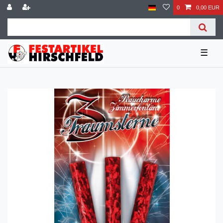
0
0,00 EUR
☰