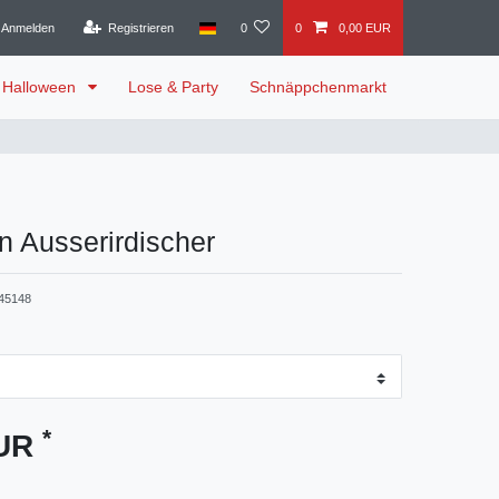
Anmelden
Registrieren
0
0
0,00 EUR
Halloween
Lose & Party
Schnäppchenmarkt
 Ausserirdischer
45148
*
EUR